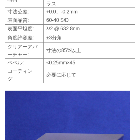
ラス
寸法公差:
+0.0、-0.2mm
表面品質:
60-40 S/D
表面平坦度:
λ/2 @ 632.8nm
角度許容差:
±3分角
クリアーアパ
寸法の85%以上
ーチャー:
ベベル:
<0.25mm×45
コーティン
必要に応じて
グ：