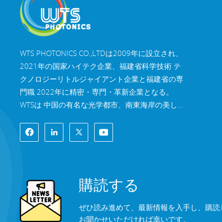
WTS PHOTONICS CO.,LTDは2009年に設立され、
2021年の国家ハイテク企業、福建省科学技術 テ
クノロジーリトルジャイアント企業と福建省の専
門職 2022年に精密・専門・革新企業となる。
WTSは 中国の有名な光学都市、南東海岸の美しい
都市、福州。 WTSは11,000平方メートルの標準
化された工場棟を所有しており、 熟練した技術ス
タッフと完全な光学処理システムを備え、 コーテ
ィングシステム、組立システム、品質管理システ
ム。WTSは 研究開発、設計、製造のワンストップ
購読する
ソリューションを顧客に提供します。 高精度光学
部品、高精度光学撮像レンズ、 および高出力レー
ぜひ読み進めて、最新情報を入手し、購読
ザー部品。 WTSの製品には以下が含まれます 光学
お聞かせいただければ幸いです。
窓、レンズ、円筒レンズ、フィルター、ミラー、