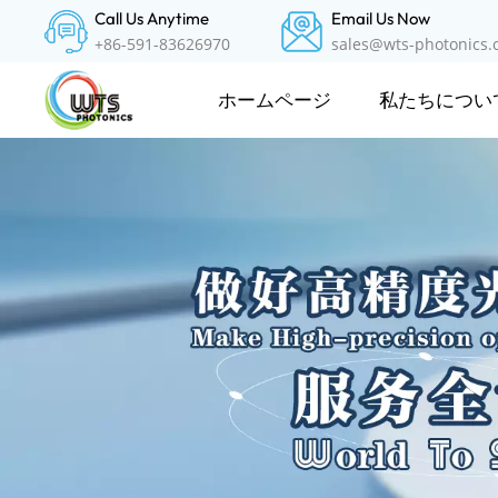
Call Us Anytime
Email Us Now
+86-591-83626970
sales@wts-photonics
私たちについ
ホームページ