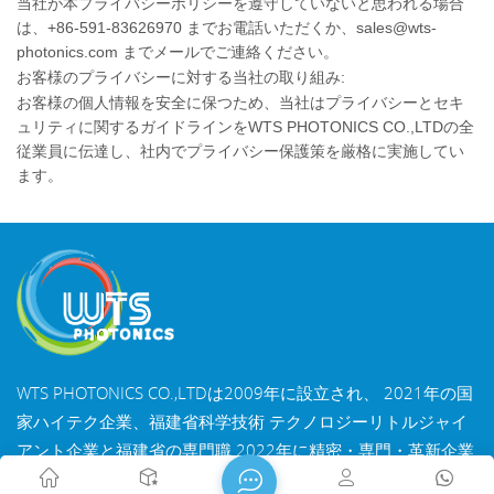
当社が本プライバシーポリシーを遵守していないと思われる場合
は、+86-591-83626970 までお電話いただくか、sales@wts-
photonics.com までメールでご連絡ください。
お客様のプライバシーに対する当社の取り組み:
お客様の個人情報を安全に保つため、当社はプライバシーとセキ
ュリティに関するガイドラインをWTS PHOTONICS CO.,LTDの全
従業員に伝達し、社内でプライバシー保護策を厳格に実施してい
ます。
WTS PHOTONICS CO.,LTDは2009年に設立され、 2021年の国
家ハイテク企業、福建省科学技術 テクノロジーリトルジャイ
アント企業と福建省の専門職 2022年に精密・専門・革新企業
となる。WTSは 中国の有名な光学都市、南東海岸の美しい都