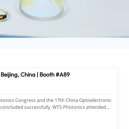
日语
Türk
Tiếng Việt
中文
, Beijing, China | Booth #A89
tonics Congress and the 17th China Optoelectronic
 concluded successfully. WTS Photonics attended
 Booth A89, with a focus on technical communication
 development across the optoelectronic industry.