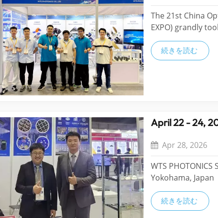
The 21st China Op
EXPO) grandly too
Exhibition Center
showcased its cor
続きを読む
event, wrapping up
April 22 - 24, 
Apr 28, 2026
WTS PHOTONICS Suc
Yokohama, Japan From April 22 to 24, 2026, OPIE26 was grand
held in Yokohama,
Booth #I-41, displ
続きを読む
had in-depth comm