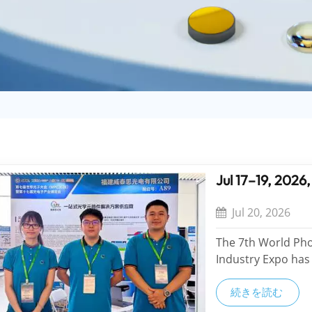
Jul 17–19, 2026
Jul 20, 2026
The 7th World Pho
Industry Expo has
the exhibition at
and collaborative
続きを読む
During the even...