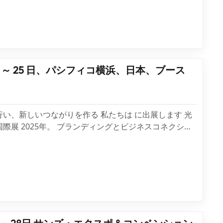
ださった皆さん...
月 23 ～ 25 日、パシフィコ横浜、日本、ブース
い、新しいつながりを作る 私たちは に出展します 光
際展 2025年。 ブランディングとビジネスコネクショ
最高峰のフォトニクス展示会にぜひご参加ください。こ
ベントは、光通信、光学、半導体、レーザー、センシン
レイにおける最先...