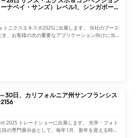
6日～28日 サンズ・エクスポ＆コンベンション
ーナベイ・サンズ）レベル1、シンガポー
236
ニクスエキスポ2025に出展します。 当社のブース
だき、お客様の次の重要なアプリケーション向けに当社
る優れた光学ソリューションについて詳しくご覧くださ
のメディアによるインタビュー
28日～30日、カリフォルニア州サンフランシス
156
 West 2025 トレードショーに出展します。 光学・フォト
注目の専門展示会として、毎年1月、新年を迎える時期
ターがいらっしゃいます。業界動向を把握するための定