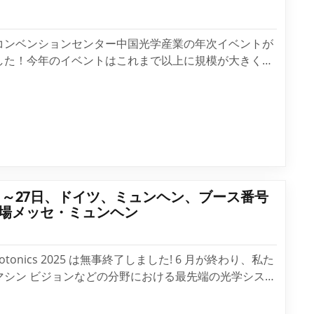
コンベンションセンター中国光学産業の年次イベントが
した！今年のイベントはこれまで以上に規模が大きく、
これまで以上に強力になりました。WTSフォトニクスグ
圳WTSオプティクス株式会社を設立しました。これは、
学システムの設計、...
24日～27日、ドイツ、ミュンヘン、ブース番号
本市会場メッセ・ミュンヘン
f Photonics 2025 は無事終了しました! 6 月が終わり、私た
マシン ビジョンなどの分野における最先端の光学システ
について語り合いながら、古い友人や新しい友人と会う
て、とても良い雰囲気と感動とともにヨーロッパを去り