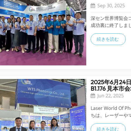
Sep 30, 2025
深セン世界博覧会
成功裏に終了しま
私たちのチームも
ループは今年、深
続きを読む
精密光学レンズと光
2025年6月
B1.176 見
Jun 22, 2025
Laser World O
ちは、レーザーや
ムの大きな可能性
機会をたくさん得
続きを読む