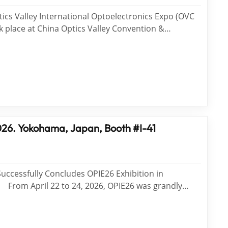
tics Valley International Optoelectronics Expo (OVC
k place at China Optics Valley Convention &
 in Wuhan from May 18 to 20. WTS Photonics
e precision optical component solutions at the
 a successful exhibition...
2026. Yokohama, Japan, Booth #I-41
cessfully Concludes OPIE26 Exhibition in
ly
 Japan. WTS PHOTONICS attended the exhibition at
aying a full range of precision optical products. We
unica...