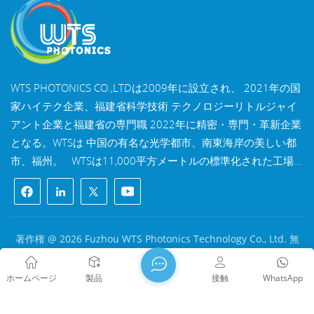
WTS PHOTONICS CO.,LTDは2009年に設立され、 2021年の国
家ハイテク企業、福建省科学技術 テクノロジーリトルジャイ
アント企業と福建省の専門職 2022年に精密・専門・革新企業
となる。WTSは 中国の有名な光学都市、南東海岸の美しい都
市、福州。 WTSは11,000平方メートルの標準化された工場
棟を所有しており、 熟練した技術スタッフと完全な光学処理
システムを備え、 コーティングシステム、組立システム、品
質管理システム。WTSは 研究開発、設計、製造のワンストッ
プソリューションを顧客に提供します。 高精度光学部品、高
著作権 @ 2026 Fuzhou WTS Photonics Technology Co., Ltd. 無
精度光学撮像レンズ、 および高出力レーザー部品。 WTSの製
断転載を禁じます .
ネットワークサポート
品には以下が含まれます 光学窓、レンズ、円筒レンズ、フィ
闽ICP备2024080551号
サイトマップ
/
ブログ
/
Xml
/
ホームページ
製品
接触
WhatsApp
ルター、ミラー、プリズム、 波長板、ビームスプリッター、
プライバシーポリシー
レーザー結晶、レンズアセンブリ、モジュールなど。製品は