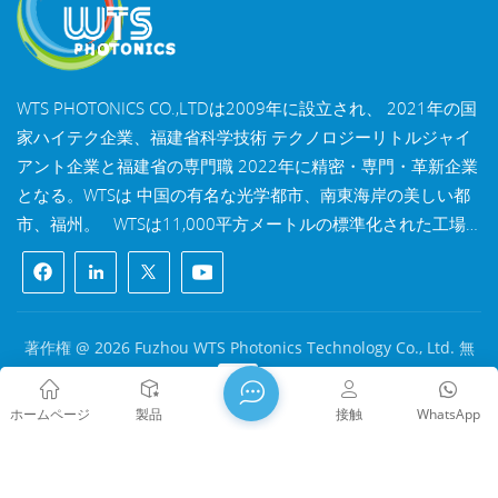
WTS PHOTONICS CO.,LTDは2009年に設立され、 2021年の国
家ハイテク企業、福建省科学技術 テクノロジーリトルジャイ
アント企業と福建省の専門職 2022年に精密・専門・革新企業
となる。WTSは 中国の有名な光学都市、南東海岸の美しい都
市、福州。 WTSは11,000平方メートルの標準化された工場
棟を所有しており、 熟練した技術スタッフと完全な光学処理
システムを備え、 コーティングシステム、組立システム、品
質管理システム。WTSは 研究開発、設計、製造のワンストッ
プソリューションを顧客に提供します。 高精度光学部品、高
著作権 @ 2026 Fuzhou WTS Photonics Technology Co., Ltd. 無
精度光学撮像レンズ、 および高出力レーザー部品。 WTSの製
断転載を禁じます .
ネットワークサポート
品には以下が含まれます 光学窓、レンズ、円筒レンズ、フィ
闽ICP备2024080551号
サイトマップ
/
ブログ
/
Xml
/
ホームページ
製品
接触
WhatsApp
ルター、ミラー、プリズム、 波長板、ビームスプリッター、
プライバシーポリシー
レーザー結晶、レンズアセンブリ、モジュールなど。製品は
マシンビジョン、産業用レーザー、バイオメディカル、 精密