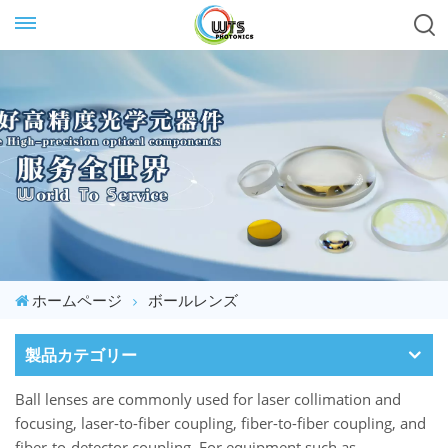
ホームページ
ボールレンズ
製品カテゴリー
Ball lenses are commonly used for laser collimation and
focusing, laser-to-fiber coupling, fiber-to-fiber coupling, and
fiber-to-detector coupling. For equipment such as