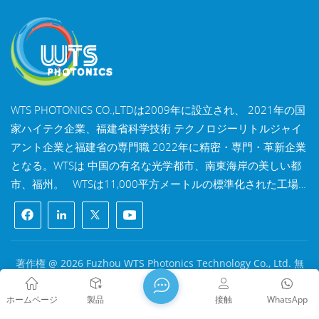
WTS PHOTONICS CO.,LTDは2009年に設立され、 2021年の国
家ハイテク企業、福建省科学技術 テクノロジーリトルジャイ
アント企業と福建省の専門職 2022年に精密・専門・革新企業
となる。WTSは 中国の有名な光学都市、南東海岸の美しい都
市、福州。 WTSは11,000平方メートルの標準化された工場
棟を所有しており、 熟練した技術スタッフと完全な光学処理
システムを備え、 コーティングシステム、組立システム、品
質管理システム。WTSは 研究開発、設計、製造のワンストッ
プソリューションを顧客に提供します。 高精度光学部品、高
著作権 @ 2026 Fuzhou WTS Photonics Technology Co., Ltd. 無
精度光学撮像レンズ、 および高出力レーザー部品。 WTSの製
断転載を禁じます .
ネットワークサポート
品には以下が含まれます 光学窓、レンズ、円筒レンズ、フィ
闽ICP备2024080551号
サイトマップ
/
ブログ
/
Xml
/
ホームページ
製品
接触
WhatsApp
ルター、ミラー、プリズム、 波長板、ビームスプリッター、
プライバシーポリシー