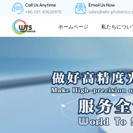
Call Us Anytime
Email Us Now
+86-591-83626970
sales@wts-photonics
私たちについ
ホームページ