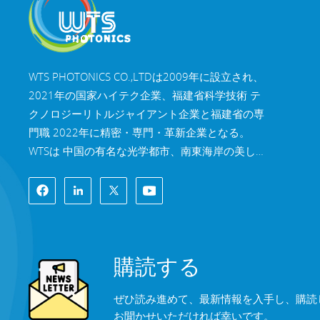
マルチバンドダイクロ
イックミラー
WTS PHOTONICS CO.,LTDは2009年に設立され、
2021年の国家ハイテク企業、福建省科学技術 テ
続きを読む
クノロジーリトルジャイアント企業と福建省の専
門職 2022年に精密・専門・革新企業となる。
WTSは 中国の有名な光学都市、南東海岸の美しい
都市、福州。 WTSは11,000平方メートルの標準
化された工場棟を所有しており、 熟練した技術ス
タッフと完全な光学処理システムを備え、 コーテ
ィングシステム、組立システム、品質管理システ
ム。WTSは 研究開発、設計、製造のワンストップ
購読する
ソリューションを顧客に提供します。 高精度光学
部品、高精度光学撮像レンズ、 および高出力レー
ぜひ読み進めて、最新情報を入手し、購読
ザー部品。 WTSの製品には以下が含まれます 光学
お聞かせいただければ幸いです。
窓、レンズ、円筒レンズ、フィルター、ミラー、