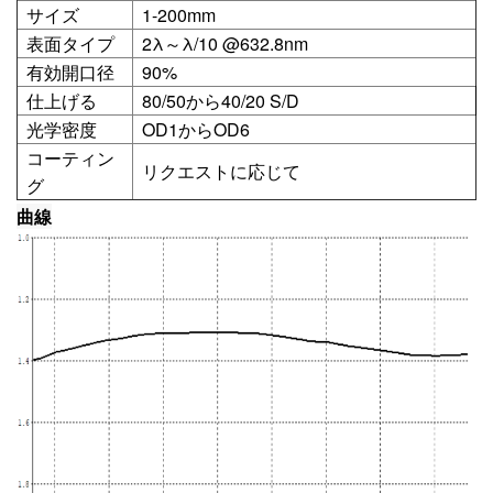
サイズ
1-200mm
表面タイプ
2λ～λ/10 @632.8nm
有効開口径
90%
仕上げる
80/50から40/20 S/D
光学密度
OD1からOD6
コーティン
リクエストに応じて
グ
曲線