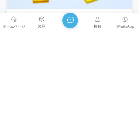
中性色のガラスフィルター
ホームページ
製品
接触
WhatsApp
ニュートラルカラーガラスフィルターは、厚さ2mmで
400nm～700nmの波長における平均透過率特性に基づ
いて命名されています。たとえば、ZAB70は70%を意味
します。
WTS PHOTONICS CO.,LTDは2009年に設立され、 2021年の国
家ハイテク企業、福建省科学技術 テクノロジーリトルジャイ
アント企業と福建省の専門職 2022年に精密・専門・革新企業
となる。WTSは 中国の有名な光学都市、南東海岸の美しい都
市、福州。 WTSは11,000平方メートルの標準化された工場