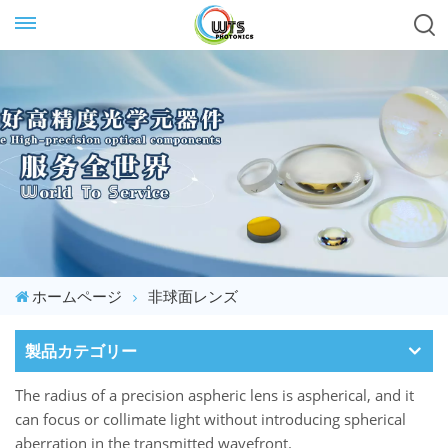
ホームページ
非球面レンズ
製品カテゴリー
The radius of a precision aspheric lens is aspherical, and it
can focus or collimate light without introducing spherical
aberration in the transmitted wavefront.