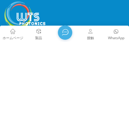
ホームページ
製品
接触
WhatsApp
WTS PHOTONICS CO.,LTDは2009年に設立され、 2021年の国
家ハイテク企業、福建省科学技術 テクノロジーリトルジャイ
アント企業と福建省の専門職 2022年に精密・専門・革新企業
となる。WTSは 中国の有名な光学都市、南東海岸の美しい都
市、福州。 WTSは11,000平方メートルの標準化された工場
棟を所有しており、 熟練した技術スタッフと完全な光学処理
システムを備え、 コーティングシステム、組立システム、品
質管理システム。WTSは 研究開発、設計、製造のワンストッ
プソリューションを顧客に提供します。 高精度光学部品、高
著作権 @ 2026 Fuzhou WTS Photonics Technology Co., Ltd. 無
精度光学撮像レンズ、 および高出力レーザー部品。 WTSの製
断転載を禁じます .
ネットワークサポート
品には以下が含まれます 光学窓、レンズ、円筒レンズ、フィ
闽ICP备2024080551号
サイトマップ
/
ブログ
/
Xml
/
ルター、ミラー、プリズム、 波長板、ビームスプリッター、
プライバシーポリシー
レーザー結晶、レンズアセンブリ、モジュールなど。製品は