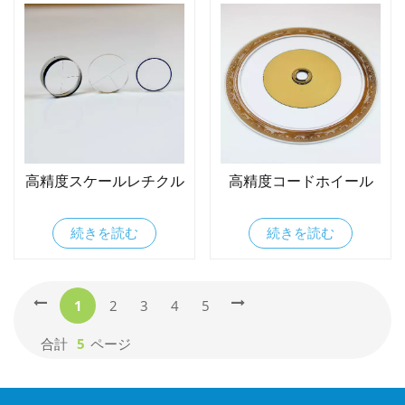
高精度スケールレチクル
高精度コードホイール
続きを読む
続きを読む
1
2
3
4
5
合計
5
ページ