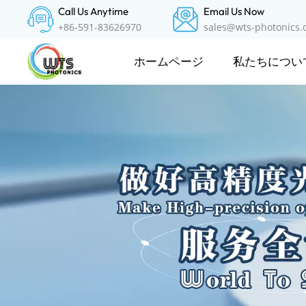
Call Us Anytime
Email Us Now
+86-591-83626970
sales@wts-photonics
私たちについ
ホームページ