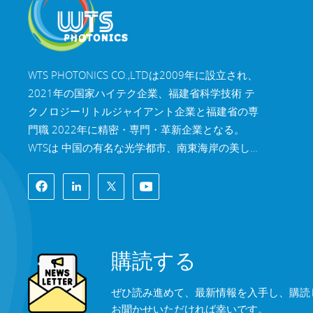
WTS PHOTONICS CO.,LTDは2009年に設立され、
2021年の国家ハイテク企業、福建省科学技術 テ
クノロジーリトルジャイアント企業と福建省の専
門職 2022年に精密・専門・革新企業となる。
WTSは 中国の有名な光学都市、南東海岸の美しい
都市、福州。 WTSは11,000平方メートルの標準
化された工場棟を所有しており、 熟練した技術ス
タッフと完全な光学処理システムを備え、 コーテ
ィングシステム、組立システム、品質管理システ
ム。WTSは 研究開発、設計、製造のワンストップ
購読する
ソリューションを顧客に提供します。 高精度光学
部品、高精度光学撮像レンズ、 および高出力レー
ぜひ読み進めて、最新情報を入手し、購読
ザー部品。 WTSの製品には以下が含まれます 光学
お聞かせいただければ幸いです。
窓、レンズ、円筒レンズ、フィルター、ミラー、