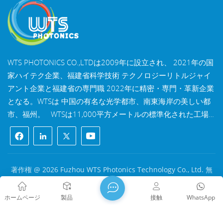
WTS PHOTONICS CO.,LTDは2009年に設立され、 2021年の国
家ハイテク企業、福建省科学技術 テクノロジーリトルジャイ
アント企業と福建省の専門職 2022年に精密・専門・革新企業
となる。WTSは 中国の有名な光学都市、南東海岸の美しい都
市、福州。 WTSは11,000平方メートルの標準化された工場
棟を所有しており、 熟練した技術スタッフと完全な光学処理
システムを備え、 コーティングシステム、組立システム、品
質管理システム。WTSは 研究開発、設計、製造のワンストッ
プソリューションを顧客に提供します。 高精度光学部品、高
著作権 @ 2026 Fuzhou WTS Photonics Technology Co., Ltd. 無
精度光学撮像レンズ、 および高出力レーザー部品。 WTSの製
断転載を禁じます .
ネットワークサポート
品には以下が含まれます 光学窓、レンズ、円筒レンズ、フィ
闽ICP备2024080551号
サイトマップ
/
ブログ
/
Xml
/
ホームページ
製品
接触
WhatsApp
ルター、ミラー、プリズム、 波長板、ビームスプリッター、
プライバシーポリシー
レーザー結晶、レンズアセンブリ、モジュールなど。製品は