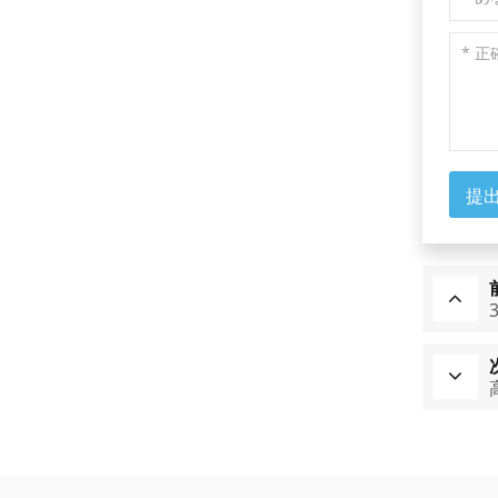
ム
続きを読む
マルチバンドダイクロ
イックミラー
提
続きを読む