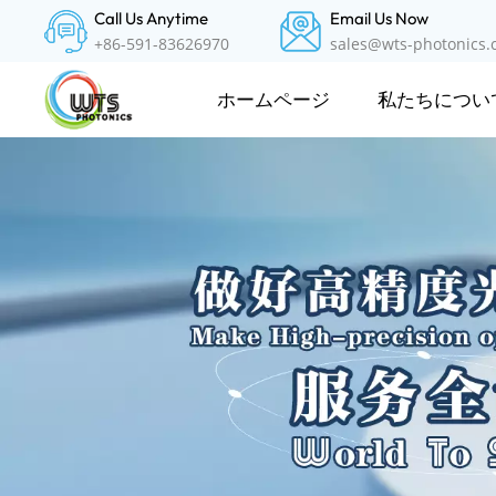
Call Us Anytime
Email Us Now
+86-591-83626970
sales@wts-photonics
私たちについ
ホームページ