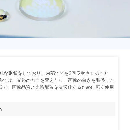
日语
Türk
Tiếng Việt
中文
純な形状をしており、内部で光を2回反射させること
学系では、光路の方向を変えたり、画像の向きを調整した
器で、画像品質と光路配置を最適化するために広く使用
n