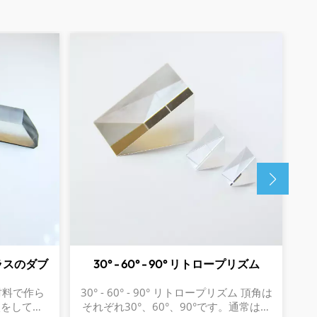
ラスのダブ
30° - 60° - 90° リトロープリズム
カ
材料で作ら
30° - 60° - 90° リトロープリズム 頂角は
コ
状をしてお
それぞれ30°、60°、90°です。通常は光
る