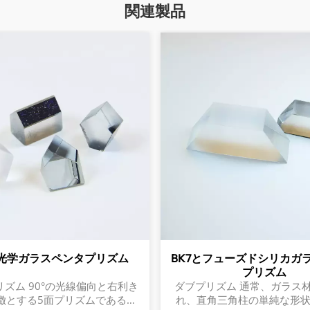
関連製品
光学ガラスペンタプリズム
BK7とフューズドシリカガ
プリズム
ズム 90°の光線偏向と右利き
ダブプリズム 通常、ガラス
徴とする5面プリズムである。
れ、直角三角柱の単純な形