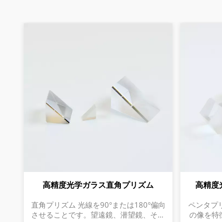
高精度光学ガラス直角プリズム
高精度
直角プリズム 光線を90°または180°偏向
ペンタプリ
させることです。望遠鏡、潜望鏡、その
の像を特