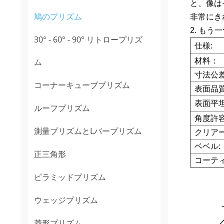
と、像は
鳩のプリズム
非常にき
2. も
30° - 60° - 90° リトロープリズ
仕様:
ム
材料：
寸法公差
コーナーキューブプリズム
表面品質
表面平坦
ルーフプリズム
角度許容
測量プリズムとLバープリズム
クリア
ベベル:
正三角形
コーテ
ピラミッドプリズム
ウェッジプリズム
菱形プリズム