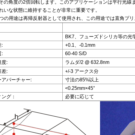
その角度の2倍回転します。このアプリケーションは平行光線
れいな状態に維持することが非常に重要です。
う一つの用途は再帰反射器として使用され、この用途では直角プ
BK7、フューズドシリカ等の光
:
+0.1、-0.1mm
:
60-40 S/D
度:
ラムダ/2 @ 632.8nm
差:
+/-3 アークス分
ーアパーチャー:
寸法の85%以上
<0.25mm×45°
ィング：
必要に応じて