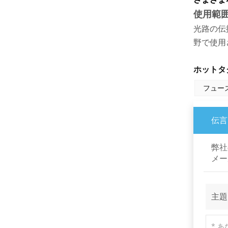
使用範
偏光光学
光路の伝
野で使用
新製品
ホットタグ
高精度低次波長板
フュー
続きを読む
伝言
弊社
N-BK7および合成石英
メール
ウェッジプリズムとウ
ェッジウィンドウ
続きを読む
主題
光学高精度菱形プリズ