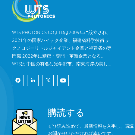
WTS PHOTONICS CO.,LTDは2009年に設立され、
2021年の国家ハイテク企業、福建省科学技術 テ
クノロジーリトルジャイアント企業と福建省の専
門職 2022年に精密・専門・革新企業となる。
WTSは 中国の有名な光学都市、南東海岸の美しい
都市、福州。 WTSは11,000平方メートルの標準
化された工場棟を所有しており、 熟練した技術ス
タッフと完全な光学処理システムを備え、 コーテ
ィングシステム、組立システム、品質管理システ
ム。WTSは 研究開発、設計、製造のワンストップ
購読する
ソリューションを顧客に提供します。 高精度光学
部品、高精度光学撮像レンズ、 および高出力レー
ぜひ読み進めて、最新情報を入手し、購読
ザー部品。 WTSの製品には以下が含まれます 光学
お聞かせいただければ幸いです。
窓、レンズ、円筒レンズ、フィルター、ミラー、