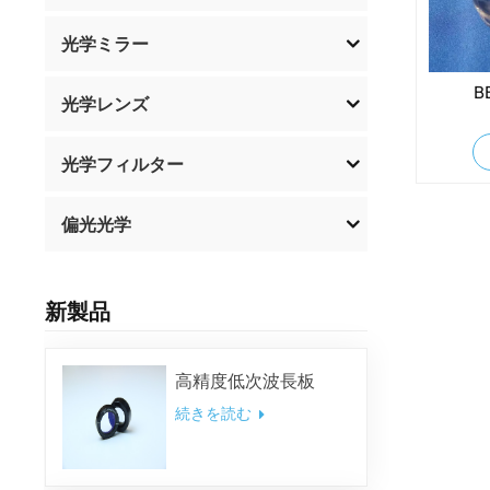
光学ミラー
B
光学レンズ
光学フィルター
偏光光学
新製品
高精度低次波長板
続きを読む