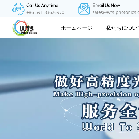
Call Us Anytime
Email Us Now
+86-591-83626970
sales@wts-photonics
私たちについ
ホームページ