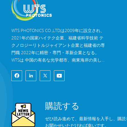
WTS PHOTONICS CO.,LTDは2009年に設立され、
2021年の国家ハイテク企業、福建省科学技術 テ
クノロジーリトルジャイアント企業と福建省の専
門職 2022年に精密・専門・革新企業となる。
WTSは 中国の有名な光学都市、南東海岸の美しい
都市、福州。 WTSは11,000平方メートルの標準
化された工場棟を所有しており、 熟練した技術ス
タッフと完全な光学処理システムを備え、 コーテ
ィングシステム、組立システム、品質管理システ
ム。WTSは 研究開発、設計、製造のワンストップ
購読する
ソリューションを顧客に提供します。 高精度光学
部品、高精度光学撮像レンズ、 および高出力レー
ぜひ読み進めて、最新情報を入手し、購読
ザー部品。 WTSの製品には以下が含まれます 光学
お聞かせいただければ幸いです。
窓、レンズ、円筒レンズ、フィルター、ミラー、