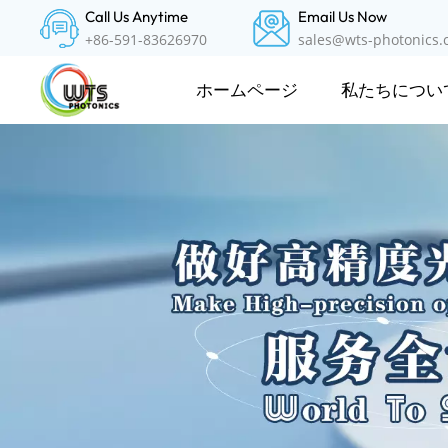
Call Us Anytime
Email Us Now
+86-591-83626970
sales@wts-photonics
私たちについ
ホームページ