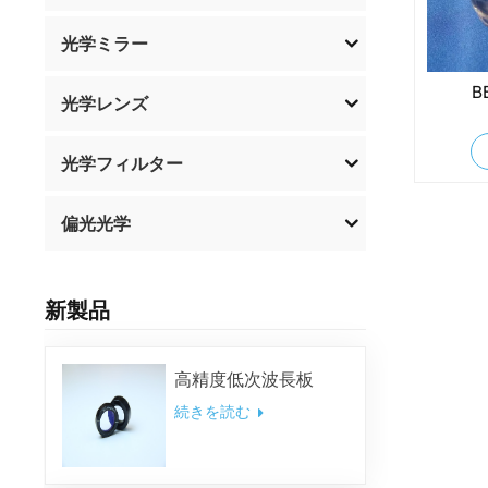
光学ミラー
B
光学レンズ
光学フィルター
偏光光学
新製品
高精度低次波長板
続きを読む