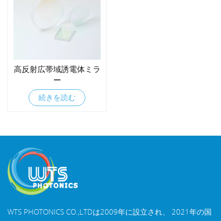
高反射広帯域誘電体ミラ
ー
続きを読む
WTS PHOTONICS CO.,LTDは2009年に設立され、 2021年の国