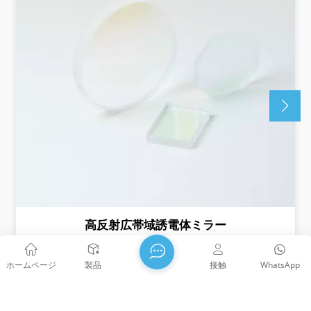
高反射広帯域誘電体ミラー
誘電体ミラーはほぼ全反射を実現し、ほぼすべての光学
ホームページ
製品
接触
WhatsApp
システムにおける損失を最小限に抑えます。 AOI=45°、
R>99.5%（Rs>99.9%、Rp>99.2%）。AOI=0°、
R>99.8%