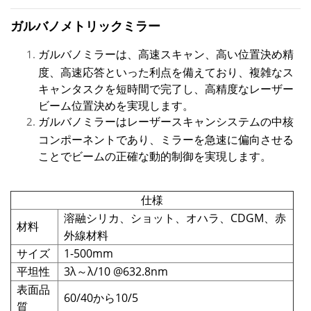
ガルバノメトリックミラー
ガルバノミラーは、高速スキャン、高い位置決め精
度、高速応答といった利点を備えており、複雑なス
キャンタスクを短時間で完了し、高精度なレーザー
ビーム位置決めを実現します。
ガルバノミラーはレーザースキャンシステムの中核
コンポーネントであり、ミラーを急速に偏向させる
ことでビームの正確な動的制御を実現します。
仕様
溶融シリカ、ショット、オハラ、CDGM、赤
材料
外線材料
サイズ
1-500mm
平坦性
3λ～λ/10 @632.8nm
表面品
60/40から10/5
質