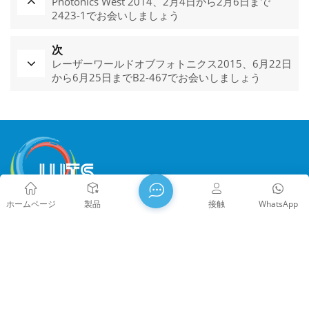
Photonics West 2014、2月4日から2月6日まで
2423-1でお会いしましょう
次
レーザーワールドオブフォトニクス2015、6月22日
から6月25日までB2-467でお会いしましょう
ホームページ
製品
接触
WhatsApp
WTS PHOTONICS CO.,LTDは2009年に設立され、 2021年の国
家ハイテク企業、福建省科学技術 テクノロジーリトルジャイ
アント企業と福建省の専門職 2022年に精密・専門・革新企業
となる。WTSは 中国の有名な光学都市、南東海岸の美しい都
市、福州。 WTSは11,000平方メートルの標準化された工場