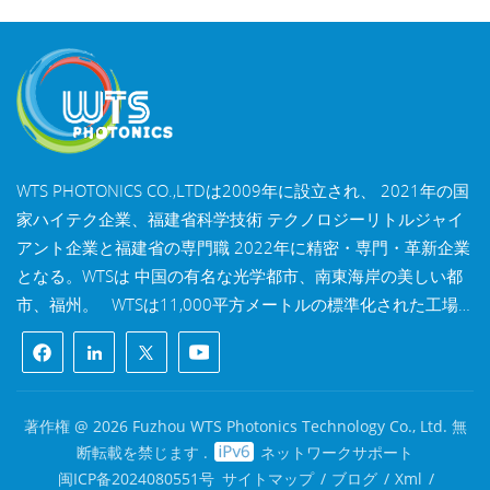
WTS PHOTONICS CO.,LTDは2009年に設立され、 2021年の国
家ハイテク企業、福建省科学技術 テクノロジーリトルジャイ
アント企業と福建省の専門職 2022年に精密・専門・革新企業
となる。WTSは 中国の有名な光学都市、南東海岸の美しい都
市、福州。 WTSは11,000平方メートルの標準化された工場
棟を所有しており、 熟練した技術スタッフと完全な光学処理
システムを備え、 コーティングシステム、組立システム、品
質管理システム。WTSは 研究開発、設計、製造のワンストッ
プソリューションを顧客に提供します。 高精度光学部品、高
著作権 @ 2026 Fuzhou WTS Photonics Technology Co., Ltd. 無
精度光学撮像レンズ、 および高出力レーザー部品。 WTSの製
断転載を禁じます .
ネットワークサポート
品には以下が含まれます 光学窓、レンズ、円筒レンズ、フィ
闽ICP备2024080551号
サイトマップ
/
ブログ
/
Xml
/