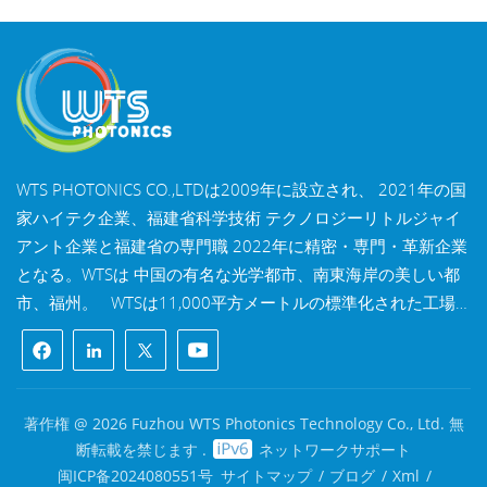
WTS PHOTONICS CO.,LTDは2009年に設立され、 2021年の国
家ハイテク企業、福建省科学技術 テクノロジーリトルジャイ
アント企業と福建省の専門職 2022年に精密・専門・革新企業
となる。WTSは 中国の有名な光学都市、南東海岸の美しい都
市、福州。 WTSは11,000平方メートルの標準化された工場
棟を所有しており、 熟練した技術スタッフと完全な光学処理
システムを備え、 コーティングシステム、組立システム、品
質管理システム。WTSは 研究開発、設計、製造のワンストッ
プソリューションを顧客に提供します。 高精度光学部品、高
著作権 @ 2026 Fuzhou WTS Photonics Technology Co., Ltd. 無
精度光学撮像レンズ、 および高出力レーザー部品。 WTSの製
断転載を禁じます .
ネットワークサポート
品には以下が含まれます 光学窓、レンズ、円筒レンズ、フィ
闽ICP备2024080551号
サイトマップ
/
ブログ
/
Xml
/