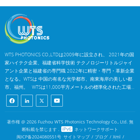
WTS PHOTONICS CO.,LTDは2009年に設立され、 2021年の国
家ハイテク企業、福建省科学技術 テクノロジーリトルジャイ
アント企業と福建省の専門職 2022年に精密・専門・革新企業
となる。WTSは 中国の有名な光学都市、南東海岸の美しい都
市、福州。 WTSは11,000平方メートルの標準化された工場
棟を所有しており、 熟練した技術スタッフと完全な光学処理
システムを備え、 コーティングシステム、組立システム、品
質管理システム。WTSは 研究開発、設計、製造のワンストッ
プソリューションを顧客に提供します。 高精度光学部品、高
著作権 @ 2026 Fuzhou WTS Photonics Technology Co., Ltd. 無
精度光学撮像レンズ、 および高出力レーザー部品。 WTSの製
断転載を禁じます .
ネットワークサポート
品には以下が含まれます 光学窓、レンズ、円筒レンズ、フィ
闽ICP备2024080551号
サイトマップ
/
ブログ
/
Xml
/