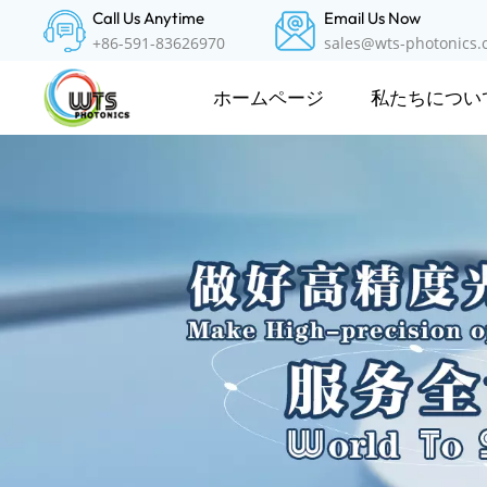
Call Us Anytime
Email Us Now
+86-591-83626970
sales@wts-photonics
私たちについ
ホームページ