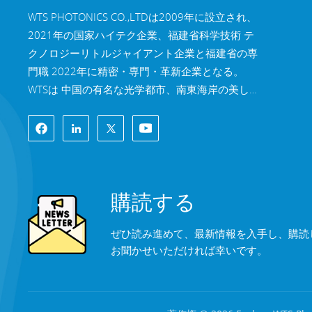
WTS PHOTONICS CO.,LTDは2009年に設立され、
2021年の国家ハイテク企業、福建省科学技術 テ
クノロジーリトルジャイアント企業と福建省の専
門職 2022年に精密・専門・革新企業となる。
WTSは 中国の有名な光学都市、南東海岸の美しい
都市、福州。 WTSは11,000平方メートルの標準
化された工場棟を所有しており、 熟練した技術ス
タッフと完全な光学処理システムを備え、 コーテ
ィングシステム、組立システム、品質管理システ
ム。WTSは 研究開発、設計、製造のワンストップ
購読する
ソリューションを顧客に提供します。 高精度光学
部品、高精度光学撮像レンズ、 および高出力レー
ぜひ読み進めて、最新情報を入手し、購読
ザー部品。 WTSの製品には以下が含まれます 光学
お聞かせいただければ幸いです。
窓、レンズ、円筒レンズ、フィルター、ミラー、
プリズム、 波長板、ビームスプリッター、レーザ
ー結晶、レンズアセンブリ、モジュールなど。製
品はマシンビジョン、産業用レーザー、バイオメ